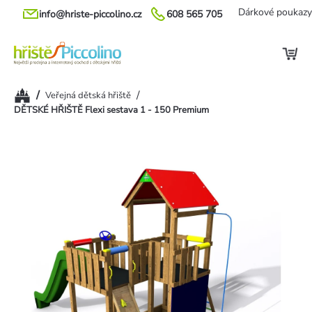
Přejít
Dárkové poukazy
info@hriste-piccolino.cz
608 565 705
na
obsah
Domů
/
/
Veřejná dětská hřiště
DĚTSKÉ HŘIŠTĚ Flexi sestava 1 - 150 Premium