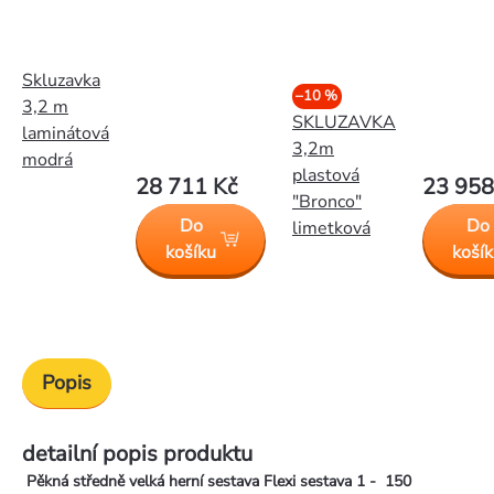
Skluzavka
–10 %
3,2 m
SKLUZAVKA
laminátová
3,2m
modrá
plastová
28 711 Kč
23 958
"Bronco"
Do
Do
limetková
košíku
koší
Popis
detailní popis produktu
Pěkná středně velká herní sestava Flexi sestava 1 - 150