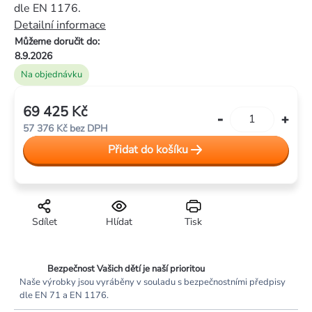
5
dle EN 1176.
hvězdiček.
Detailní informace
Můžeme doručit do:
8.9.2026
Na objednávku
69 425 Kč
Měrná
57 376 Kč bez DPH
cena:
Přidat do košíku
Sdílet
Hlídat
Tisk
Bezpečnost Vašich dětí je naší prioritou
Naše výrobky jsou vyráběny v souladu s bezpečnostními předpisy
dle EN 71 a EN 1176.