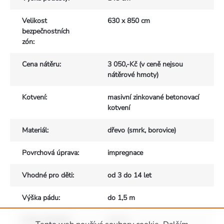
Velikost
630 x 850 cm
bezpečnostních
zón
:
Cena nátěru
:
3 050,-Kč (v ceně nejsou
nátěrové hmoty)
Kotvení
:
masivní zinkované betonovací
kotvení
Materiál
:
dřevo (smrk, borovice)
Povrchová úprava
:
impregnace
Vhodné pro děti
:
od 3 do 14 let
Výška pádu
:
do 1,5 m
Počet uživatelů
:
max. 6