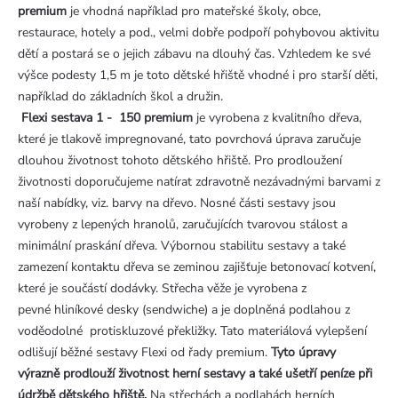
premium
je vhodná například pro mateřské školy, obce,
restaurace, hotely a pod., velmi dobře podpoří pohybovou aktivitu
dětí a postará se o jejich zábavu na dlouhý čas. Vzhledem ke své
výšce podesty 1,5 m je toto dětské hřiště vhodné i pro starší děti,
například do základních škol a družin.
Flexi sestava 1 - 150 premium
je vyrobena z kvalitního dřeva,
které je tlakově impregnované, tato povrchová úprava zaručuje
dlouhou životnost tohoto dětského hřiště. Pro prodloužení
životnosti doporučujeme natírat zdravotně nezávadnými barvami z
naší nabídky, viz. barvy na dřevo. Nosné části sestavy jsou
vyrobeny z lepených hranolů, zaručujících tvarovou stálost a
minimální praskání dřeva. Výbornou stabilitu sestavy a také
zamezení kontaktu dřeva se zeminou zajišťuje betonovací kotvení,
které je součástí dodávky. Střecha věže je vyrobena z
pevné hliníkové desky (sendwiche) a je doplněná podlahou z
voděodolné protiskluzové překližky. Tato materiálová vylepšení
odlišují běžné sestavy Flexi od řady premium.
Tyto úpravy
výrazně prodlouží životnost herní sestavy a také ušetří peníze při
údržbě dětského hřiště.
Na střechách a podlahách herních