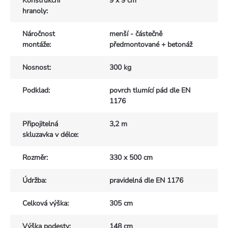
Konstrukční
9 x 9 cm
hranoly
:
Náročnost
menší - částečně
montáže
:
předmontované + betonáž
Nosnost
:
300 kg
Podklad
:
povrch tlumící pád dle EN
1176
Připojitelná
3,2 m
skluzavka v délce
:
Rozměr
:
330 x 500 cm
Údržba
:
pravidelná dle EN 1176
Celková výška
:
305 cm
Výška podesty
:
148 cm