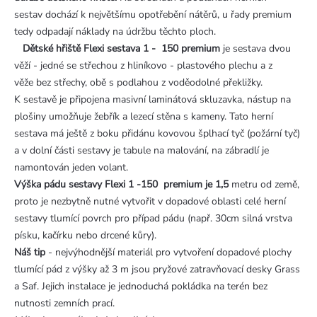
sestav dochází k největšímu opotřebění nátěrů, u řady premium
tedy odpadají náklady na údržbu těchto ploch.
Dětské hřiště Flexi sestava 1 - 150 premium
je sestava dvou
věží - jedné se střechou z hliníkovo - plastového plechu a z
věže bez střechy, obě s podlahou z voděodolné překližky.
K sestavě je připojena masivní laminátová skluzavka, nástup na
plošiny umožňuje žebřík a lezecí stěna s kameny. Tato herní
sestava má ještě z boku přidánu kovovou šplhací tyč (požární tyč)
a v dolní části sestavy je tabule na malování, na zábradlí je
namontován jeden volant.
Výška pádu sestavy Flexi 1 -150 premium je 1,5
metru od země,
proto je nezbytně nutné vytvořit v dopadové oblasti celé herní
sestavy tlumící povrch pro případ pádu (např. 30cm silná vrstva
písku, kačírku nebo drcené kůry).
Náš tip
- nejvýhodnější materiál pro vytvoření dopadové plochy
tlumící pád z výšky až 3 m jsou pryžové zatravňovací desky Grass
a Saf. Jejich instalace je jednoduchá pokládka na terén bez
nutnosti zemních prací.