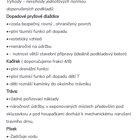
Výhody – nevýhody jednotlivých normou
doporučených podkladů:
Dopadové pryžové dlaždice
•+zcela bezpečný, rovný , ohraničený povrch
•+plní tlumící funkci při dopadu
•+estetický vzhled
•+nenáročné na údržbu
• - nutnost větší stavební přípravy (ideálně podkladový beton)
Kačírek
( doporučujeme frakci 4/8)
•+plní drenážní funkci
•+plní tlumící funkci při dopadu dětí T
•-děti roznáší kamínky do okolního trávníku
Tráva:
•+žádné pořizovací náklady
•-náročnost údržby, v exponovaných místech především pod
skluzavkou a pod houpačkami dochází k mechanickému narušení
travního drnu,
Písek
•-Zadržuje vodu