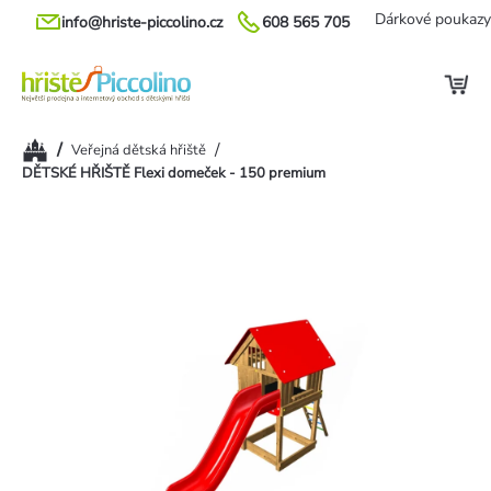
Přejít
Dárkové poukazy
info@hriste-piccolino.cz
608 565 705
na
obsah
Domů
/
/
Veřejná dětská hřiště
DĚTSKÉ HŘIŠTĚ Flexi domeček - 150 premium