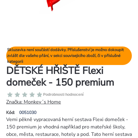
Skluzavka není součástí dodávky. Příslušenství je možno dokoupit
zvlášť dle vašeho přání, v sekci souvisejicího zboží, či v příslušné
kategorii
DĚTSKÉ HŘIŠTĚ Flexi
domeček - 150 premium
Průměrné
Podrobnosti hodnocení
hodnocení
Značka:
Monkey´s Home
produktu
Kód:
0051030
je
Vemi pěkně vypracovaná herní sestava Flexi domeček -
0,0
150 premium je vhodná například pro mateřské školy,
z
obce, města, restaurace, hotely a pod. Tato herní sestava