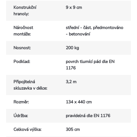
Konstrukční
9 x 9 cm
hranoly
:
Náročnost
střední - část. předmontováno
montáže
:
- betonování
Nosnost
:
200 kg
Podklad
:
povrch tlumící pád dle EN
1176
Připojitelná
3,2 m
skluzavka v délce
:
Rozměr
:
134 x 440 cm
Údržba
:
pravidelná dle EN 1176
Celková výška
:
305 cm