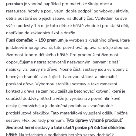
premium
je vhodná například pro mateřské školy, obce a
restaurace, hotely a pod., velmi dobře podpoří pohybovou aktivitu
dětí a postará se o jejich zábavu na dlouhý čas. Vzhledem ke své
výšce podesty 1,5 m je toto dětské hřiště vhodné i pro starší děti,
například do základních škol a družin.
Flexi domeček - 150 premium
je vyroben z kvalitního dřeva, které
je tlakově impregnované, tato povrchová úprava zaručuje dlouhou
životnost tohoto dětského hřiště. Pro prodloužení životnosti
doporučujeme natírat zdravotně nezávadnými barvami z naší
nabídky, viz. barvy na dřevo. Nosné části sestavy jsou vyrobeny z
lepených hranolů, zaručujících tvarovou stálost a minimální
praskání dřeva. Výbornou stabilitu sestavy a také zamezení
kontaktu dřeva se zeminou zajišťuje betonovací kotvení, které je
součástí dodávky. Střecha věže je vyrobena z pevné hliníkové
desky (sendwiche) a je doplněná podlahou z voděodolné
protiskluzové překližky. Tato materiálová vylepšení odlišují běžné
sestavy Flexi od řady premium.
Tyto úpravy výrazně prodlouží
životnost herní sestavy a také ušetří peníze při údržbě dětského
hřiště.
Na střechách a podlahách herních sestav dochází k