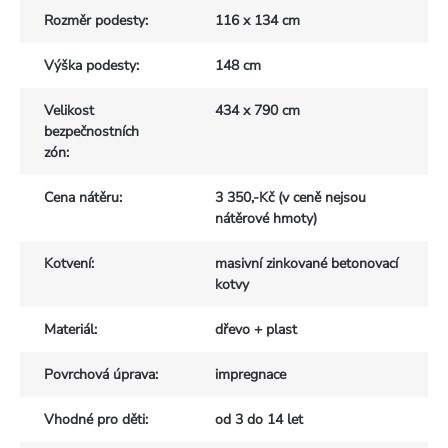
Rozměr podesty
:
116 x 134 cm
Výška podesty
:
148 cm
Velikost
434 x 790 cm
bezpečnostních
zón
:
Cena nátěru
:
3 350,-Kč (v ceně nejsou
nátěrové hmoty)
Kotvení
:
masivní zinkované betonovací
kotvy
Materiál
:
dřevo + plast
Povrchová úprava
:
impregnace
Vhodné pro děti
:
od 3 do 14 let