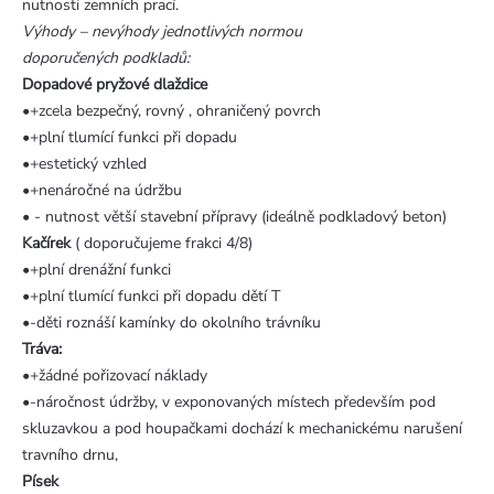
nutnosti zemních prací.
Výhody – nevýhody jednotlivých normou
doporučených podkladů:
Dopadové pryžové dlaždice
•+zcela bezpečný, rovný , ohraničený povrch
•+plní tlumící funkci při dopadu
•+estetický vzhled
•+nenáročné na údržbu
• - nutnost větší stavební přípravy (ideálně podkladový beton)
Kačírek
( doporučujeme frakci 4/8)
•+plní drenážní funkci
•+plní tlumící funkci při dopadu dětí T
•-děti roznáší kamínky do okolního trávníku
Tráva:
•+žádné pořizovací náklady
•-náročnost údržby, v exponovaných místech především pod
skluzavkou a pod houpačkami dochází k mechanickému narušení
travního drnu,
Písek