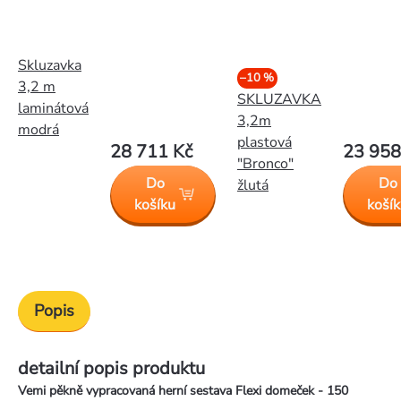
Skluzavka
–10 %
3,2 m
SKLUZAVKA
laminátová
3,2m
modrá
plastová
28 711 Kč
23 958
"Bronco"
Do
Do
žlutá
košíku
koší
Popis
detailní popis produktu
Vemi pěkně vypracovaná herní sestava Flexi domeček - 150