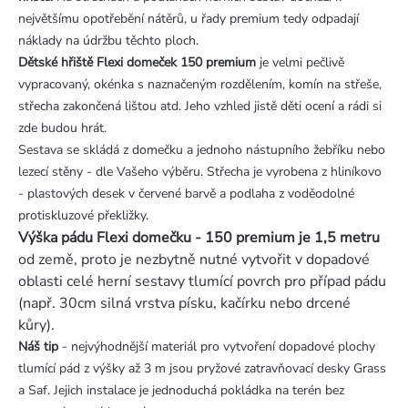
největšímu opotřebění nátěrů, u řady premium tedy odpadají
náklady na údržbu těchto ploch.
Dětské hřiště Flexi domeček 150 premium
je velmi pečlivě
vypracovaný, okénka s naznačeným rozdělením, komín na střeše,
střecha zakončená lištou atd. Jeho vzhled jistě děti ocení a rádi si
zde budou hrát.
Sestava se skládá z domečku a jednoho nástupního žebříku nebo
lezecí stěny - dle Vašeho výběru. Střecha je vyrobena z hliníkovo
- plastových desek v červené barvě a podlaha z voděodolné
protiskluzové překližky.
Výška pádu Flexi domečku - 150 premium je 1,5 metru
od země, proto je nezbytně nutné vytvořit v dopadové
oblasti celé herní sestavy tlumící povrch pro případ pádu
(např. 30cm silná vrstva písku, kačírku nebo drcené
kůry).
Náš tip
- nejvýhodnější materiál pro vytvoření dopadové plochy
tlumící pád z výšky až 3 m jsou pryžové zatravňovací desky Grass
a Saf. Jejich instalace je jednoduchá pokládka na terén bez