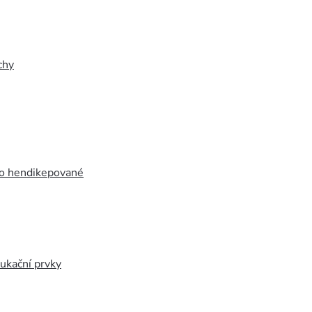
chy
ro hendikepované
ukační prvky