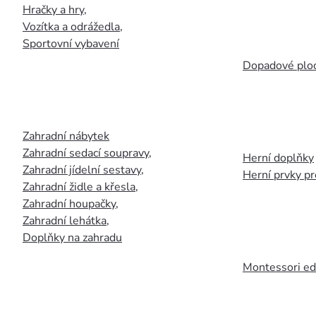
Hračky a hry
,
Vozítka a odrážedla
,
Sportovní vybavení
Dopadové plo
Zahradní nábytek
Zahradní sedací soupravy
,
Herní doplňky
Zahradní jídelní sestavy
,
Herní prvky p
Zahradní židle a křesla
,
Zahradní houpačky
,
Zahradní lehátka
,
Doplňky na zahradu
Montessori ed