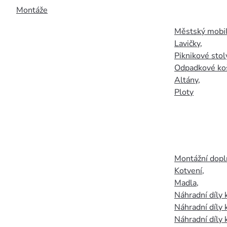
Montáže
Městský mobil
Lavičky
,
Piknikové stol
Odpadkové ko
Altány
,
Ploty
Montážní doplň
Kotvení
,
Madla
,
Náhradní díly
Náhradní díly 
Náhradní díly