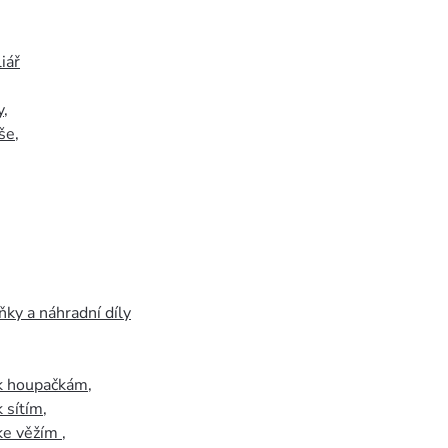
iář
y
,
še
,
ky a náhradní díly
 k houpačkám
,
k sítím
,
 ke věžím
,