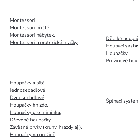
Montessori
Montessori hřiště
,
Montessori nábytek
,
Dětské houpač
Montessori a motorické hračky
Houpací sesta
Houpačky
,
Pružinové hou
Houpačky a sítě
Jednosedadlové
,
Dvousedadlové
,
Šplhací systém
Houpačky hnízdo
,
Houpačky pro miminka
,
Dřevěné houpačky
,
Závěsné prvky (kruhy, hrazdy aj.)
,
Houpačky na pružině
,