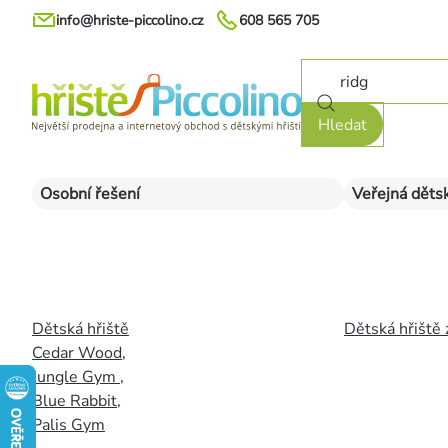
Přejít
info@hriste-piccolino.cz
608 565 705
na
obsah
Hledat
Osobní řešení
Veřejná dětsk
Dětská hřiště
Dětská hřiště 
Cedar Wood
,
Jungle Gym
,
Blue Rabbit
,
Palis Gym