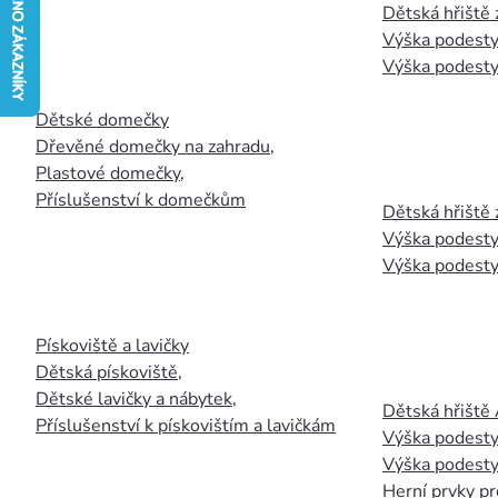
Dětská hřiště
Výška podesty
Výška podesty
Dětské domečky
Dřevěné domečky na zahradu
,
Plastové domečky
,
Příslušenství k domečkům
Dětská hřiště 
Výška podesty
Výška podesty
Pískoviště a lavičky
Dětská pískoviště
,
Dětské lavičky a nábytek
,
Dětská hřiště
Příslušenství k pískovištím a lavičkám
Výška podesty
Výška podesty
Herní prvky pr