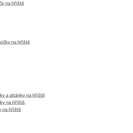
e na hřiště
vičky na hřiště
y a altánky na hřiště
y na hřiště
,
 na hřiště