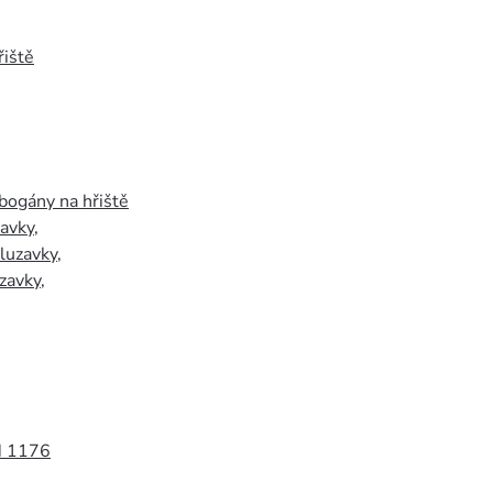
iště
bogány na hřiště
zavky
,
luzavky
,
zavky
,
N 1176