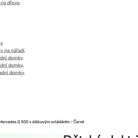
 na dřevo
ky
y na nářadí
,
adní domky
,
adní domky
,
adní domky
,
 Mercedes G 500 s dálkovým ovládáním - Černé