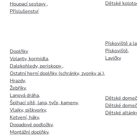
Dětské kolotoč
Houpací sestavy
,
Příslušenství
Pískoviště a la
Pískoviště
,
Doplňky
Lavičky
Volanty, kormidla
,
Dalekohledy, periskopy
,
Ostatní herní doplňky (schránky, zvonky aj.)
,
Hrazdy
,
Žebříky
,
Lanová dráha
,
Dětské domečk
Šplhací sítě, lana, tyče, kameny
,
Dětské domečk
Vlajky, piškvorky
,
Dětské altánky
Kotvení, háky
,
Dopadové podložky
,
Montážní doplňky
,