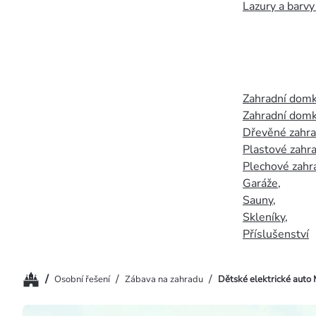
Lazury a barvy
Zahradní dom
Zahradní domk
Dřevěné zahr
Plastové zahr
Plechové zahr
Garáže
,
Sauny
,
Skleníky
,
Příslušenství
Domů
/
/
/
Osobní řešení
Zábava na zahradu
Dětské elektrické auto