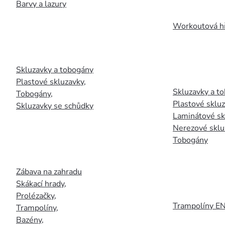
Barvy a lazury
Workoutová hř
Skluzavky a tobogány
Plastové skluzavky
,
Skluzavky a to
Tobogány
,
Plastové sklu
Skluzavky se schůdky
Laminátové sk
Nerezové sklu
Tobogány
Zábava na zahradu
Skákací hrady
,
Prolézačky
,
Trampolíny E
Trampolíny
,
Bazény
,