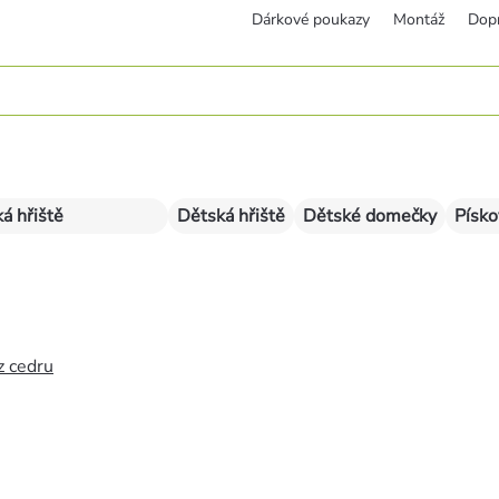
Dárkové poukazy
Montáž
Dop
á hřiště
Dětská hřiště
Dětské domečky
Písko
z cedru