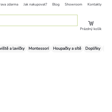
rava zdarma
Jak nakupovat?
Blog
Showroom
Kontakty
Prázdný košík
viště a lavičky
Montessori
Houpačky a sítě
Doplňky
Sklu