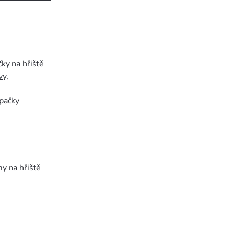
ky na hřiště
vy
,
pačky
y na hřiště