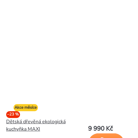
Akce měsíce
–23 %
Dětská dřevěná ekologická
9 990 Kč
kuchyňka MAXI