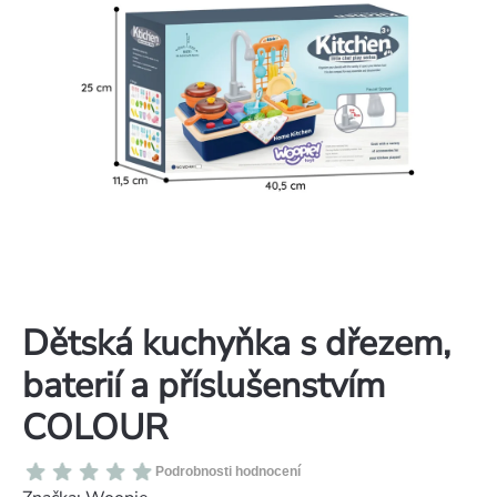
Dětská kuchyňka s dřezem,
baterií a příslušenstvím
COLOUR
Průměrné
Podrobnosti hodnocení