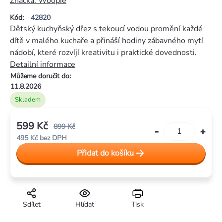
hodnocení
Značka:
Woopie
produktu
Kód:
42820
je
Dětský kuchyňský dřez s tekoucí vodou promění každé
0,0
dítě v malého kuchaře a přináší hodiny zábavného mytí
z
nádobí, které rozvíjí kreativitu i praktické dovednosti.
5
Detailní informace
hvězdiček.
Můžeme doručit do:
11.8.2026
Skladem
599 Kč
899 Kč
495 Kč bez DPH
Měrná
Přidat do košíku
cena:
Sdílet
Hlídat
Tisk