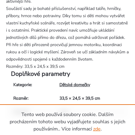
aktivnější hře.
Součástí sady je bohaté příslušenství, například talíře, hrníčky,
příbory, hrnce nebo potraviny. Díky tomu si děti mohou vytvářet
vlastní kuchyňské scénáře, rozvíjet kreativitu a hrát si samostatně
i s ostatními. Praktické provedení navíc umožňuje ukládání
jednotlivých dílů přímo do dřezu, což pomáhá udržovat pořádek.
Při hře si děti přirozeně procvičují jemnou motoriku, koordinaci
rukou a očí i logické myšlení. Zároveň se učí základním návykům a
odpovědnosti spojené s každodenním životem.
Rozměry: 33,5 x 24,5 x 39,5 cm
Doplňkové parametry
Kategorie
:
Dětské domečky
Rozměr
:
33,5 × 24,5 × 39,5 cm
Materiál
:
plast
Tento web používá soubory cookie. Dalším
Zápatí
procházením tohoto webu vyjadřujete souhlas s jejich
používáním.. Více informací
zde
.