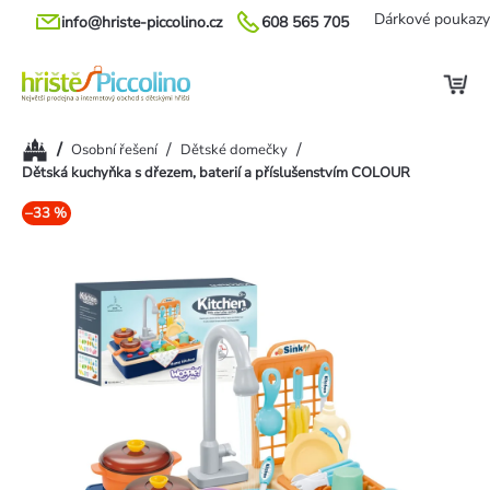
Přejít
Dárkové poukazy
info@hriste-piccolino.cz
608 565 705
na
obsah
Domů
/
/
/
Osobní řešení
Dětské domečky
Dětská kuchyňka s dřezem, baterií a příslušenstvím COLOUR
–33 %