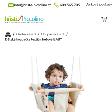
Přejít
Dárkové poukazy
info@hriste-piccolino.cz
608 565 705
na
obsah
Domů
/
/
/
Osobní řešení
Houpačky a sítě
Dětská houpačka textilní béžová BABY