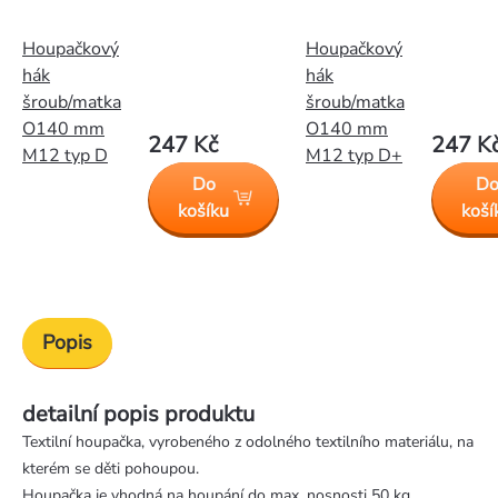
Houpačkový
Houpačkový
hák
hák
šroub/matka
šroub/matka
O140 mm
O140 mm
247 Kč
247 K
M12 typ D
M12 typ D+
Do
D
košíku
koší
Popis
detailní popis produktu
Textilní houpačka, vyrobeného z odolného textilního materiálu, na
kterém se děti pohoupou.
Houpačka je vhodná na houpání do max. nosnosti 50 kg.