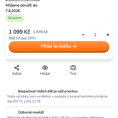
hvězdiček.
Můžeme doručit do:
7.8.2026
Skladem
1 099 Kč
1 579 Kč
908 Kč bez DPH
Měrná
Přidat do košíku
cena:
Sdílet
Hlídat
Tisk
Bezpečnost Vašich dětí je naší prioritou
Naše výrobky jsou vyráběny v souladu s bezpečnostními předpisy
dle EN 71 a EN 1176.
Odborná montáž
Náš tým zkušených techniků šetří váš čas a provedou odbornou