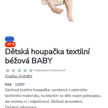
Akční
–30 %
Dětská houpačka textilní
béžová BABY
Průměrné
Podrobnosti hodnocení
hodnocení
Značka:
Dvěděti
produktu
Kód:
11937
je
Závěsná textilní houpačka, vyrobená z odolného
0,0
textilního materiálu, na kterém se děti nejen pohoupou,
z
ale mohou si i odpočinout. Béžové provedení.
5
Detailní informace