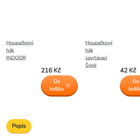
Houpačkový
Houpačkový
hák
hák
INDOOR
zavrtávací
Šnek
216 Kč
42 Kč
Do
Do
košíku
koší
Popis