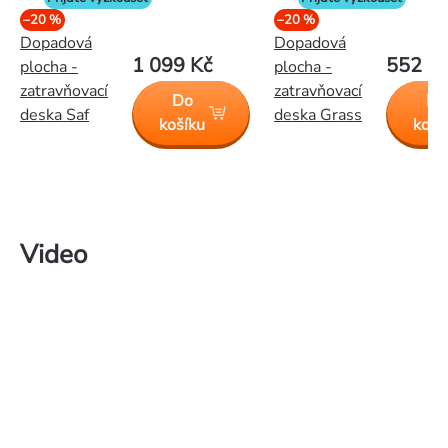
–20 %
–20 %
Dopadová
Dopadová
1 099 Kč
552 K
plocha -
plocha -
zatravňovací
zatravňovací
Do
Do
deska Saf
deska Grass
košíku
koší
Video