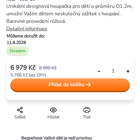
je
Unikátní designová houpačka pro děti o průměru O1.2m,
0,0
umožní Vaším dětem neskutečný zážitek z houpání.
z
Barevné provedení růžová.
5
Detailní informace
hvězdiček.
Můžeme doručit do:
11.8.2026
Skladem
6 979 Kč
8 990 Kč
5 768 Kč bez DPH
Měrná
Přidat do košíku
cena:
Sdílet
Hlídat
Tisk
Bezpečnost Vašich dětí je naší prioritou