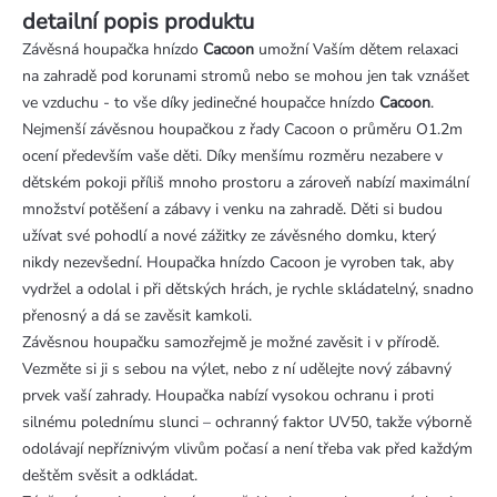
detailní popis produktu
Závěsná houpačka hnízdo
Cacoon
umožní Vaším dětem relaxaci
na zahradě pod korunami stromů nebo se mohou jen tak vznášet
ve vzduchu - to vše díky jedinečné houpačce hnízdo
Cacoon
.
Nejmenší závěsnou houpačkou z řady Cacoon o průměru O1.2m
ocení především vaše děti. Díky menšímu rozměru nezabere v
dětském pokoji příliš mnoho prostoru a zároveň nabízí maximální
množství potěšení a zábavy i venku na zahradě. Děti si budou
užívat své pohodlí a nové zážitky ze závěsného domku, který
nikdy nezevšední. Houpačka hnízdo Cacoon je vyroben tak, aby
vydržel a odolal i při dětských hrách, je rychle skládatelný, snadno
přenosný a dá se zavěsit kamkoli.
Závěsnou houpačku samozřejmě je možné zavěsit i v přírodě.
Vezměte si ji s sebou na výlet, nebo z ní udělejte nový zábavný
prvek vaší zahrady. Houpačka nabízí vysokou ochranu i proti
silnému polednímu slunci – ochranný faktor UV50, takže výborně
odolávají nepříznivým vlivům počasí a není třeba vak před každým
deštěm svěsit a odkládat.