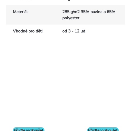
Materiál
:
285 g/m2 35% bavlna a 65%
polyester
Vhodné pro děti
:
od 3 - 12 let
Přijďte vyzkoušet
Přijďte vyzkoušet