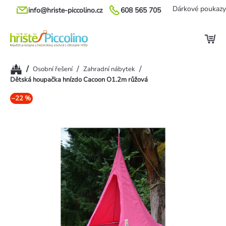
Přejít
Dárkové poukazy
info@hriste-piccolino.cz
608 565 705
na
obsah
Domů
/
/
/
Osobní řešení
Zahradní nábytek
Dětská houpačka hnízdo Cacoon O1.2m růžová
–22 %