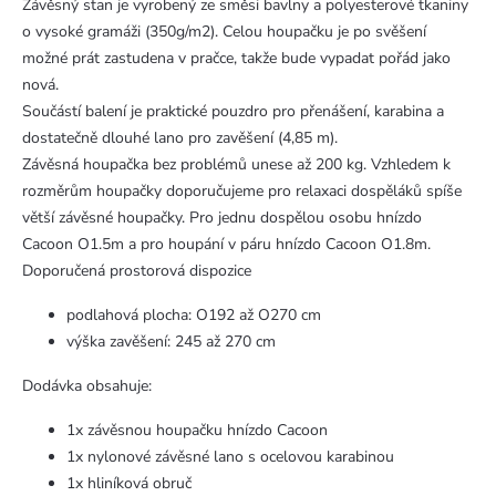
Závěsný stan je vyrobený ze směsi bavlny a polyesterové tkaniny
o vysoké gramáži (350g/m2). Celou houpačku je po svěšení
možné prát zastudena v pračce, takže bude vypadat pořád jako
nová.
Součástí balení je praktické pouzdro pro přenášení, karabina a
dostatečně dlouhé lano pro zavěšení (4,85 m).
Závěsná houpačka bez problémů unese až 200 kg. Vzhledem k
rozměrům houpačky doporučujeme pro relaxaci dospěláků spíše
větší závěsné houpačky. Pro jednu dospělou osobu hnízdo
Cacoon O1.5m a pro houpání v páru hnízdo Cacoon O1.8m.
Doporučená prostorová dispozice
podlahová plocha: O192 až O270 cm
výška zavěšení: 245 až 270 cm
Dodávka obsahuje:
1x závěsnou houpačku hnízdo Cacoon
1x nylonové závěsné lano s ocelovou karabinou
1x hliníková obruč