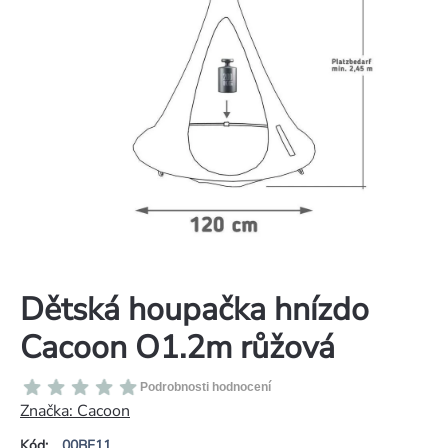
Dětská houpačka hnízdo
Cacoon O1.2m růžová
Průměrné
Podrobnosti hodnocení
hodnocení
Značka:
Cacoon
produktu
Kód:
00BF11