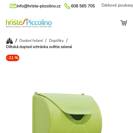
Přejít
Dárkové poukazy
info@hriste-piccolino.cz
608 565 705
na
obsah
Domů
/
/
/
Osobní řešení
Doplňky
Dětská dopisní schránka světle zelená
–21 %