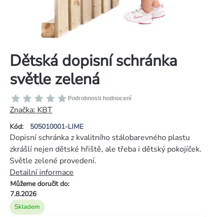
Dětská dopisní schránka
světle zelená
Průměrné
Podrobnosti hodnocení
hodnocení
Značka:
KBT
produktu
Kód:
505010001-LIME
je
Dopisní schránka z kvalitního stálobarevného plastu
0,0
zkrášlí nejen dětské hřiště, ale třeba i dětský pokojíček.
z
Světle zelené provedení.
5
Detailní informace
hvězdiček.
Můžeme doručit do:
7.8.2026
Skladem