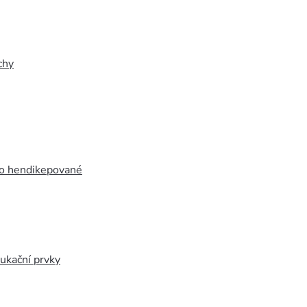
chy
ro hendikepované
ukační prvky