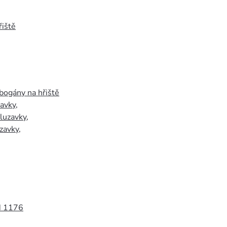
iště
bogány na hřiště
zavky
,
luzavky
,
zavky
,
N 1176