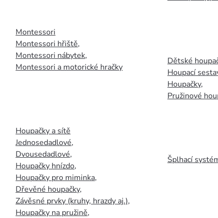
Montessori
Montessori hřiště
,
Montessori nábytek
,
Dětské houpač
Montessori a motorické hračky
Houpací sesta
Houpačky
,
Pružinové hou
Houpačky a sítě
Jednosedadlové
,
Dvousedadlové
,
Šplhací systém
Houpačky hnízdo
,
Houpačky pro miminka
,
Dřevěné houpačky
,
Závěsné prvky (kruhy, hrazdy aj.)
,
Houpačky na pružině
,