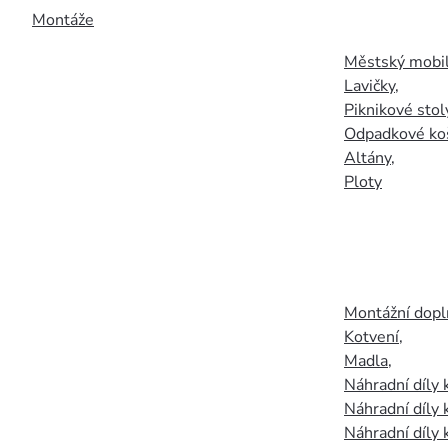
Montáže
Městský mobil
Lavičky
,
Piknikové stol
Odpadkové ko
Altány
,
Ploty
Montážní doplň
Kotvení
,
Madla
,
Náhradní díly
Náhradní díly 
Náhradní díly