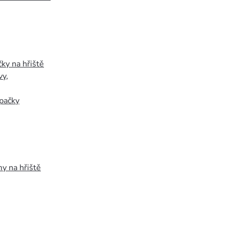
ky na hřiště
vy
,
pačky
y na hřiště