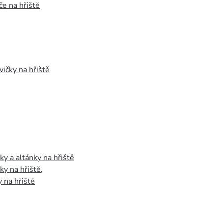
e na hřiště
vičky na hřiště
y a altánky na hřiště
y na hřiště
,
 na hřiště