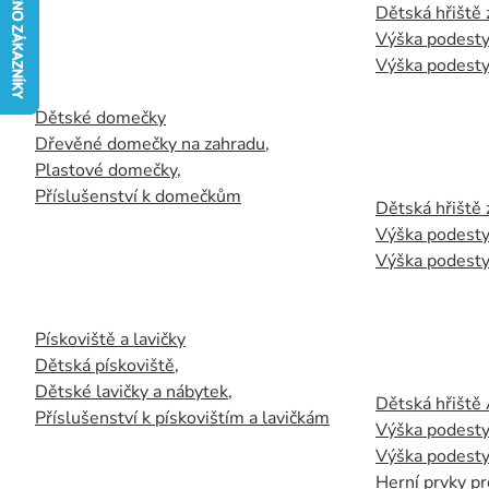
Dětská hřiště
Výška podesty
Výška podesty
Dětské domečky
Dřevěné domečky na zahradu
,
Plastové domečky
,
Příslušenství k domečkům
Dětská hřiště 
Výška podesty
Výška podesty
Pískoviště a lavičky
Dětská pískoviště
,
Dětské lavičky a nábytek
,
Dětská hřiště
Příslušenství k pískovištím a lavičkám
Výška podesty
Výška podesty
Herní prvky pr