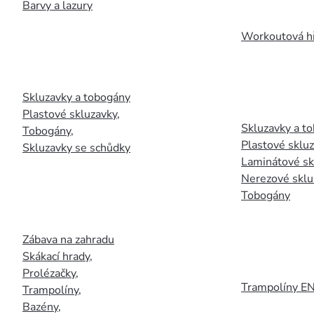
Barvy a lazury
Workoutová hř
Skluzavky a tobogány
Plastové skluzavky
,
Skluzavky a to
Tobogány
,
Plastové sklu
Skluzavky se schůdky
Laminátové sk
Nerezové sklu
Tobogány
Zábava na zahradu
Skákací hrady
,
Prolézačky
,
Trampolíny E
Trampolíny
,
Bazény
,