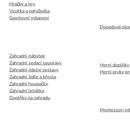
Hračky a hry
,
Vozítka a odrážedla
,
Sportovní vybavení
Dopadové plo
Zahradní nábytek
Zahradní sedací soupravy
,
Herní doplňky
Zahradní jídelní sestavy
,
Herní prvky p
Zahradní židle a křesla
,
Zahradní houpačky
,
Zahradní lehátka
,
Doplňky na zahradu
Montessori ed