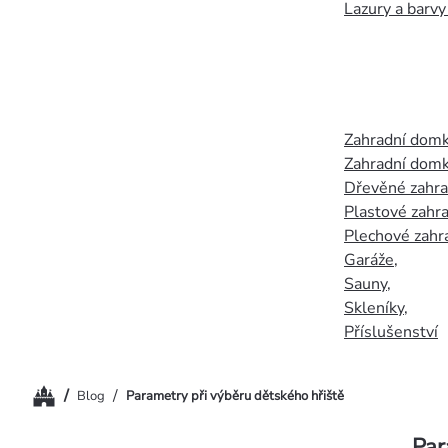
Lazury a barvy
Zahradní dom
Zahradní domk
Dřevěné zahr
Plastové zahr
Plechové zahr
Garáže
,
Sauny
,
Skleníky
,
Příslušenství
Domů
/
/
Blog
Parametry při výběru dětského hřiště
Par