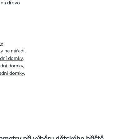
 na dřevo
ky
y na nářadí
,
adní domky
,
adní domky
,
adní domky
,
ametry při výběru dětského hřiště