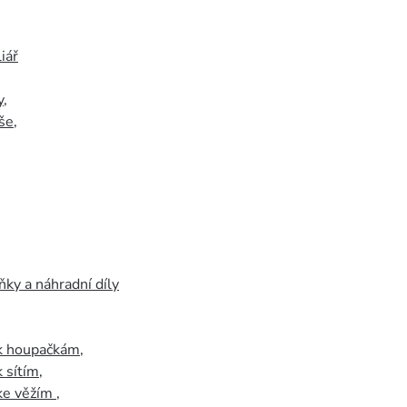
iář
y
,
še
,
ky a náhradní díly
 k houpačkám
,
k sítím
,
 ke věžím
,