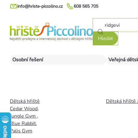
Přejít
info@hriste-piccolino.cz
608 565 705
na
obsah
Hledat
Osobní řešení
Veřejná dětsk
Dětská hřiště
Dětská hřiště 
Cedar Wood
,
Jungle Gym
,
Blue Rabbit
,
Palis Gym