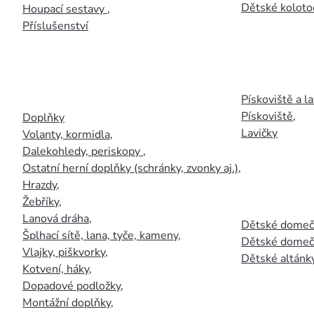
Dětské kolotoč
Houpací sestavy
,
Příslušenství
Pískoviště a la
Pískoviště
,
Doplňky
Lavičky
Volanty, kormidla
,
Dalekohledy, periskopy
,
Ostatní herní doplňky (schránky, zvonky aj.)
,
Hrazdy
,
Žebříky
,
Lanová dráha
,
Dětské domečk
Šplhací sítě, lana, tyče, kameny
,
Dětské domečk
Vlajky, piškvorky
,
Dětské altánky
Kotvení, háky
,
Dopadové podložky
,
Montážní doplňky
,