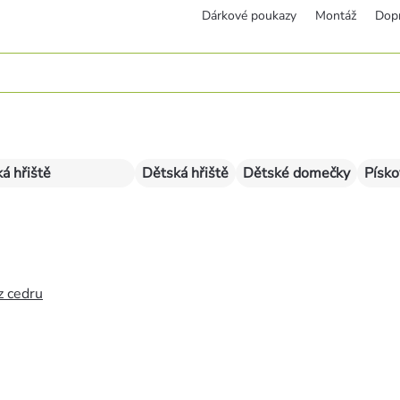
Dárkové poukazy
Montáž
Dop
á hřiště
Dětská hřiště
Dětské domečky
Písko
z cedru