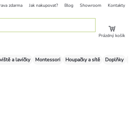
rava zdarma
Jak nakupovat?
Blog
Showroom
Kontakty
Prázdný košík
viště a lavičky
Montessori
Houpačky a sítě
Doplňky
Sklu