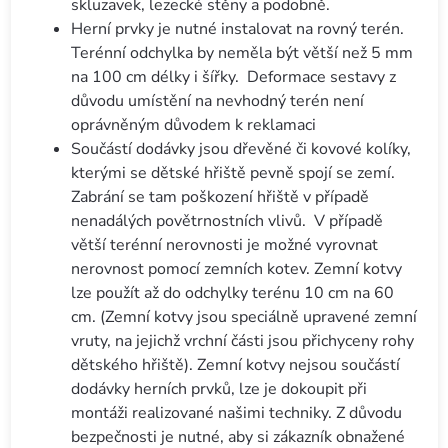
skluzavek, lezecké stěny a podobně.
Herní prvky je nutné instalovat na rovný terén.
Terénní odchylka by neměla být větší než 5 mm
na 100 cm délky i šířky. Deformace sestavy z
důvodu umístění na nevhodný terén není
oprávněným důvodem k reklamaci
Součástí dodávky jsou dřevěné či kovové kolíky,
kterými se dětské hřiště pevně spojí se zemí.
Zabrání se tam poškození hřiště v případě
nenadálých povětrnostních vlivů. V případě
větší terénní nerovnosti je možné vyrovnat
nerovnost pomocí zemních kotev. Zemní kotvy
lze použít až do odchylky terénu 10 cm na 60
cm. (Zemní kotvy jsou speciálně upravené zemní
vruty, na jejichž vrchní části jsou přichyceny rohy
dětského hřiště). Zemní kotvy nejsou součástí
dodávky herních prvků, lze je dokoupit při
montáži realizované našimi techniky. Z důvodu
bezpečnosti je nutné, aby si zákazník obnažené