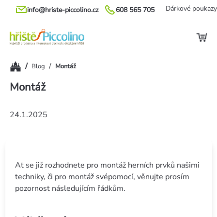
Přejít
Dárkové poukazy
info@hriste-piccolino.cz
608 565 705
na
obsah
Domů
/
/
Blog
Montáž
Montáž
24.1.2025
Ať se již rozhodnete pro montáž herních prvků našimi
techniky, či pro montáž svépomocí, věnujte prosím
pozornost následujícím řádkům.