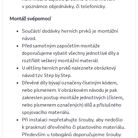
v poznámce objednávky, či telefonicky.
Montáž svépomocí
Součástí dodávky herních prvků je montážní
návod.
Před samotným započetím montáže
doporučujeme vybalit všechny jednotlivé díly a
roztřídit veškerý montážní materiál.
U většiny herních prvků naleznete obrázkový
návod tzv: Step by Step.
Dřevěné díly bývají označeny číselným kódem,
nebo písmenem. V obrázkovém návodu je pak
zakreslen postup montáže jednotlivých (číslem,
nebo písmenem označených) dílů a příslušného
spojovacího materiálu.
Při instalaci nepřetahujte šrouby, aby nedošlo
k prasknutí dřevěného či plastového materiálu.
Především u tobogánů doporučujeme šrouby