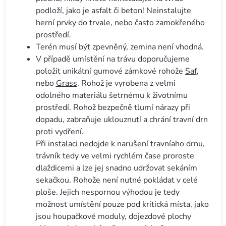
podloží, jako je asfalt či beton! Neinstalujte
herní prvky do trvale, nebo často zamokřeného
prostředí.
Terén musí být zpevněný, zemina není vhodná.
V případě umístění na trávu doporučujeme
položit unikátní gumové zámkové rohože
Saf
,
nebo
Grass
. Rohož je vyrobena z velmi
odolného materiálu šetrnému k životnímu
prostředí. Rohož bezpečně tlumí nárazy při
dopadu, zabraňuje uklouznutí a chrání travní drn
proti vydření.
Při instalaci nedojde k narušení travníaho drnu,
trávník tedy ve velmi rychlém čase proroste
dlaždicemi a lze jej snadno udržovat sekáním
sekačkou. Rohože není nutné pokládat v celé
ploše. Jejich nespornou výhodou je tedy
možnost umístění pouze pod kritická místa, jako
jsou houpačkové moduly, dojezdové plochy