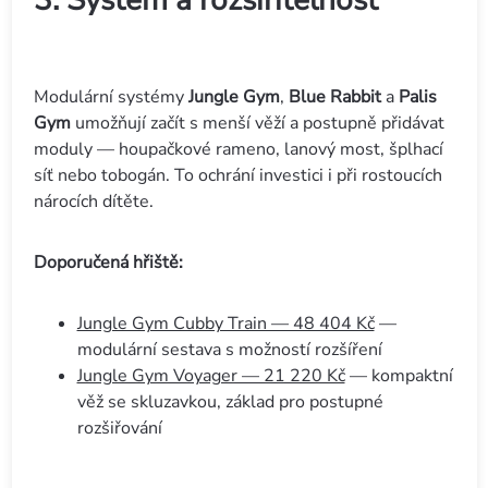
3. Systém a rozšiřitelnost
Modulární systémy
Jungle Gym
,
Blue Rabbit
a
Palis
Gym
umožňují začít s menší věží a postupně přidávat
moduly — houpačkové rameno, lanový most, šplhací
síť nebo tobogán. To ochrání investici i při rostoucích
nárocích dítěte.
Doporučená hřiště:
Jungle Gym Cubby Train — 48 404 Kč
—
modulární sestava s možností rozšíření
Jungle Gym Voyager — 21 220 Kč
— kompaktní
věž se skluzavkou, základ pro postupné
rozšiřování