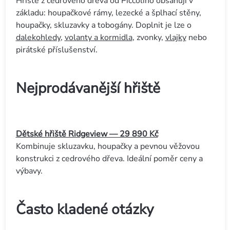
Hřiště z cedrového dřeva od Piccolino obsahují v
základu: houpačkové rámy, lezecké a šplhací stěny,
houpačky, skluzavky a tobogány. Doplnit je lze o
dalekohledy
,
volanty a kormidla
, zvonky,
vlajky
nebo
pirátské příslušenství.
Nejprodávanější hřiště
Dětské hřiště Ridgeview — 29 890 Kč
Kombinuje skluzavku, houpačky a pevnou věžovou
konstrukci z cedrového dřeva. Ideální poměr ceny a
výbavy.
Často kladené otázky