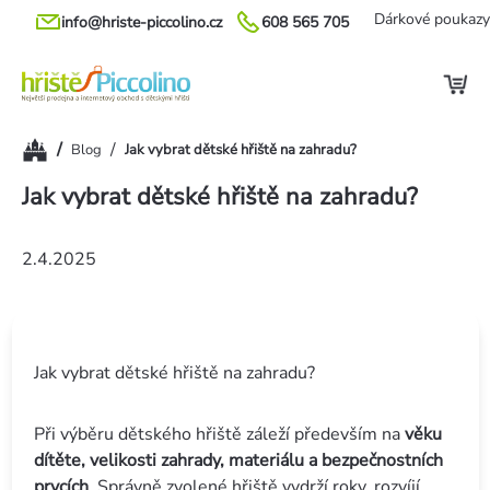
Přejít
Dárkové poukazy
info@hriste-piccolino.cz
608 565 705
na
obsah
Domů
/
/
Blog
Jak vybrat dětské hřiště na zahradu?
Jak vybrat dětské hřiště na zahradu?
2.4.2025
Jak vybrat dětské hřiště na zahradu?
Při výběru dětského hřiště záleží především na
věku
dítěte, velikosti zahrady, materiálu a bezpečnostních
prvcích
. Správně zvolené hřiště vydrží roky, rozvíjí