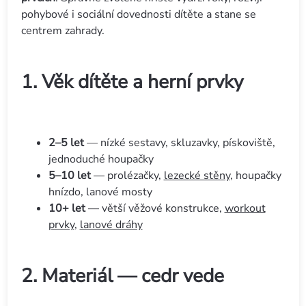
pohybové i sociální dovednosti dítěte a stane se
centrem zahrady.
1. Věk dítěte a herní prvky
2–5 let
— nízké sestavy, skluzavky, pískoviště,
jednoduché houpačky
5–10 let
— prolézačky,
lezecké stěny
, houpačky
hnízdo, lanové mosty
10+ let
— větší věžové konstrukce,
workout
prvky
,
lanové dráhy
2. Materiál — cedr vede