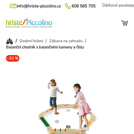
Přejít
Dárkové poukazy
info@hriste-piccolino.cz
608 565 705
na
obsah
Domů
/
/
/
Osobní řešení
Zábava na zahradu
Balanční chodník s balančními kameny a čísly
–32 %