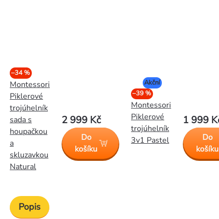
–34 %
Akční
Montessori
–39 %
Piklerové
Montessori
trojúhelník
Piklerové
2 999 Kč
1 999 K
sada s
trojúhelník
houpačkou
Do
Do
3v1 Pastel
a
košíku
košíku
skluzavkou
Natural
Popis