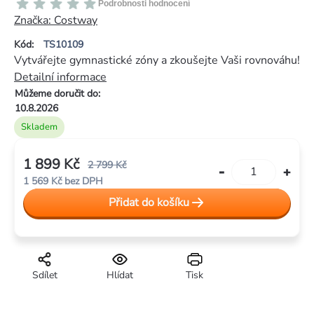
Průměrné
Podrobnosti hodnocení
hodnocení
Značka:
Costway
produktu
Kód:
TS10109
je
Vytvářejte gymnastické zóny a zkoušejte Vaši rovnováhu!
0,0
Detailní informace
z
Můžeme doručit do:
5
10.8.2026
hvězdiček.
Skladem
1 899 Kč
2 799 Kč
1 569 Kč bez DPH
Měrná
Přidat do košíku
cena:
Sdílet
Hlídat
Tisk