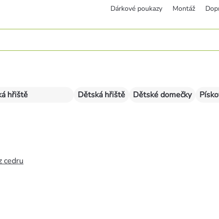
Dárkové poukazy
Montáž
Dop
á hřiště
Dětská hřiště
Dětské domečky
Písko
z cedru