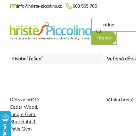
Přejít
info@hriste-piccolino.cz
608 565 705
na
obsah
Hledat
Osobní řešení
Veřejná dětsk
Dětská hřiště
Dětská hřiště 
Cedar Wood
,
Jungle Gym
,
Blue Rabbit
,
Palis Gym