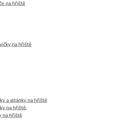
e na hřiště
vičky na hřiště
y a altánky na hřiště
y na hřiště
,
 na hřiště