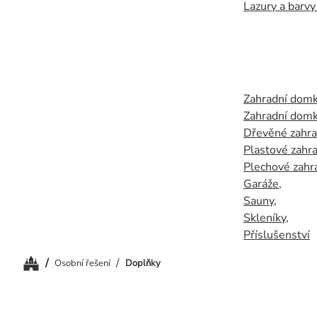
Lazury a barvy
Zahradní dom
Zahradní domk
Dřevěné zahr
Plastové zahr
Plechové zahr
Garáže
,
Sauny
,
Skleníky
,
Příslušenství
Domů
/
/
Osobní řešení
Doplňky