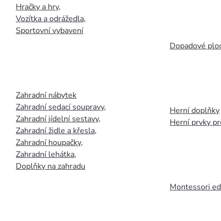
Hračky a hry
,
Vozítka a odrážedla
,
Sportovní vybavení
Dopadové plo
Zahradní nábytek
Zahradní sedací soupravy
,
Herní doplňky
Zahradní jídelní sestavy
,
Herní prvky p
Zahradní židle a křesla
,
Zahradní houpačky
,
Zahradní lehátka
,
Doplňky na zahradu
Montessori ed