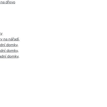
 na dřevo
ky
y na nářadí
,
adní domky
,
adní domky
,
adní domky
,