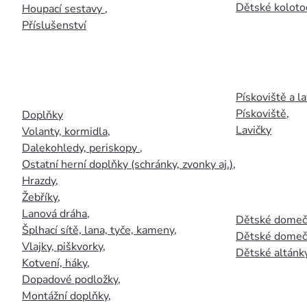
Dětské kolotoč
Houpací sestavy
,
Příslušenství
Pískoviště a la
Pískoviště
,
Doplňky
Lavičky
Volanty, kormidla
,
Dalekohledy, periskopy
,
Ostatní herní doplňky (schránky, zvonky aj.)
,
Hrazdy
,
Žebříky
,
Lanová dráha
,
Dětské domečk
Šplhací sítě, lana, tyče, kameny
,
Dětské domečk
Vlajky, piškvorky
,
Dětské altánky
Kotvení, háky
,
Dopadové podložky
,
Montážní doplňky
,