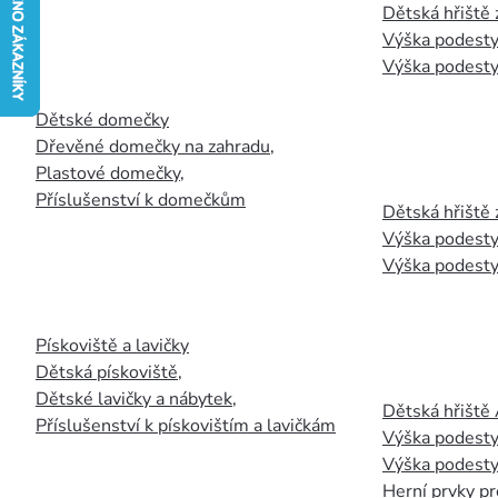
Dětská hřiště
Výška podesty
Výška podesty
Dětské domečky
Dřevěné domečky na zahradu
,
Plastové domečky
,
Příslušenství k domečkům
Dětská hřiště 
Výška podesty
Výška podesty
Pískoviště a lavičky
Dětská pískoviště
,
Dětské lavičky a nábytek
,
Dětská hřiště
Příslušenství k pískovištím a lavičkám
Výška podesty
Výška podesty
Herní prvky pr