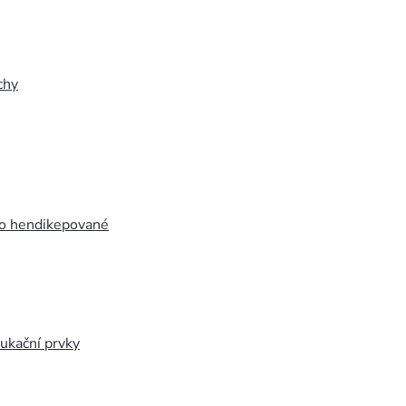
chy
ro hendikepované
ukační prvky