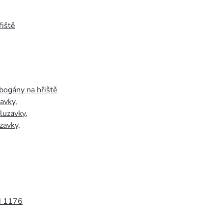
iště
bogány na hřiště
zavky
,
luzavky
,
zavky
,
N 1176