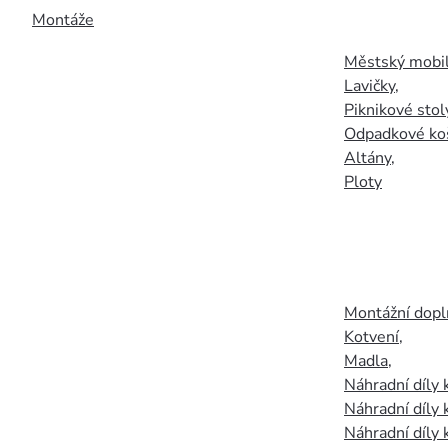
Montáže
Městský mobil
Lavičky
,
Piknikové stol
Odpadkové ko
Altány
,
Ploty
Montážní doplň
Kotvení
,
Madla
,
Náhradní díly
Náhradní díly 
Náhradní díly