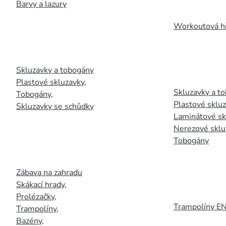
Barvy a lazury
Workoutová hř
Skluzavky a tobogány
Plastové skluzavky
,
Skluzavky a to
Tobogány
,
Plastové sklu
Skluzavky se schůdky
Laminátové sk
Nerezové sklu
Tobogány
Zábava na zahradu
Skákací hrady
,
Prolézačky
,
Trampolíny E
Trampolíny
,
Bazény
,