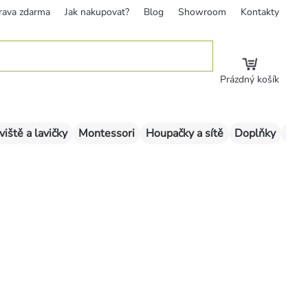
rava zdarma
Jak nakupovat?
Blog
Showroom
Kontakty
Prázdný košík
viště a lavičky
Montessori
Houpačky a sítě
Doplňky
Sklu