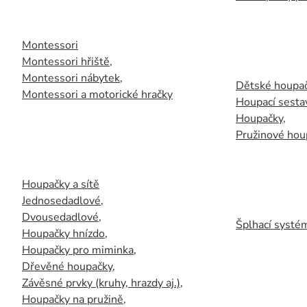
Montessori
Montessori hřiště
,
Montessori nábytek
,
Dětské houpač
Montessori a motorické hračky
Houpací sesta
Houpačky
,
Pružinové hou
Houpačky a sítě
Jednosedadlové
,
Dvousedadlové
,
Šplhací systém
Houpačky hnízdo
,
Houpačky pro miminka
,
Dřevěné houpačky
,
Závěsné prvky (kruhy, hrazdy aj.)
,
Houpačky na pružině
,