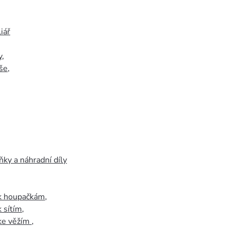
iář
y
,
še
,
ky a náhradní díly
 k houpačkám
,
k sítím
,
 ke věžím
,