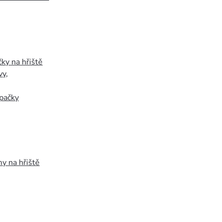
ky na hřiště
vy
,
pačky
y na hřiště