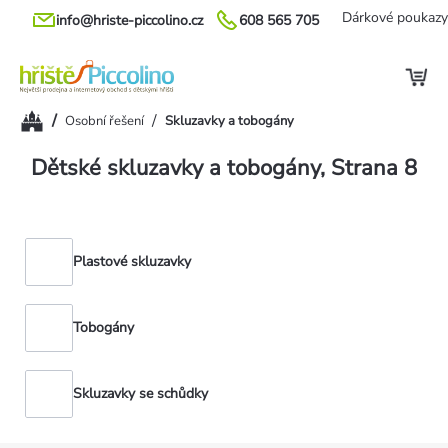
Přejít
Dárkové poukazy
info@hriste-piccolino.cz
608 565 705
na
obsah
Domů
/
/
Osobní řešení
Skluzavky a tobogány
Dětské skluzavky a tobogány
, Strana 8
Plastové skluzavky
Tobogány
Skluzavky se schůdky