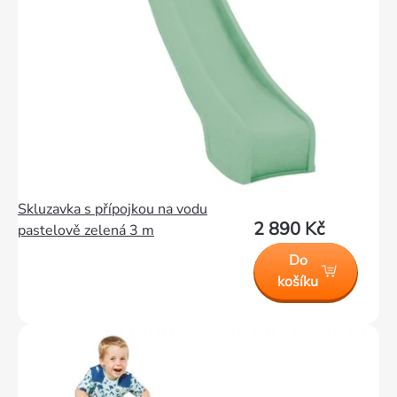
Skluzavka s přípojkou na vodu
2 890 Kč
pastelově zelená 3 m
Do
košíku