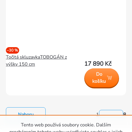
–30 %
Točitá skluzavkaTOBOGÁN z
17 890 Kč
výšky 150 cm
Do
košíku
Nahoru
1
8
Ovládací
Tento web používá soubory cookie. Dalším
prvky