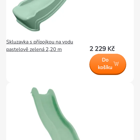
Skluzavka s přípojkou na vodu
2 229 Kč
pastelově zelená 2,20 m
Do
košíku