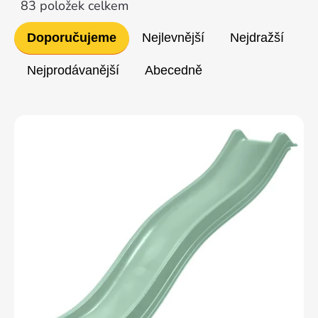
83
položek celkem
Řazení
Doporučujeme
Nejlevnější
Nejdražší
produktů
Nejprodávanější
Abecedně
Výpis
produktů