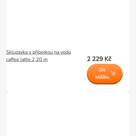
Skluzavka s přípojkou na vodu
2 229 Kč
caffee latte 2,20 m
Do
košíku