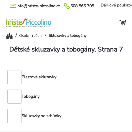
Přejít
Dárkové poukazy
info@hriste-piccolino.cz
608 565 705
na
obsah
Domů
/
/
Osobní řešení
Skluzavky a tobogány
Dětské skluzavky a tobogány
, Strana 7
Plastové skluzavky
Tobogány
Skluzavky se schůdky