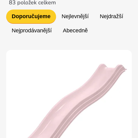
83
položek celkem
Řazení
Doporučujeme
Nejlevnější
Nejdražší
produktů
Nejprodávanější
Abecedně
Výpis
produktů