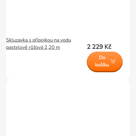
Skluzavka s přípojkou na vodu
2 229 Kč
pastelově růžová 2,20 m
Do
košíku