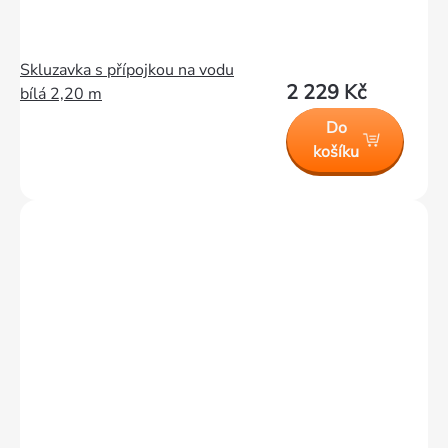
Skluzavka s přípojkou na vodu
2 229 Kč
bílá 2,20 m
Do
košíku