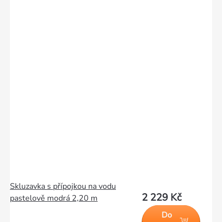
Skluzavka s přípojkou na vodu
2 229 Kč
pastelově modrá 2,20 m
Do