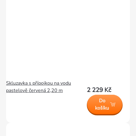
Skluzavka s přípojkou na vodu
2 229 Kč
pastelově červená 2,20 m
Do
košíku