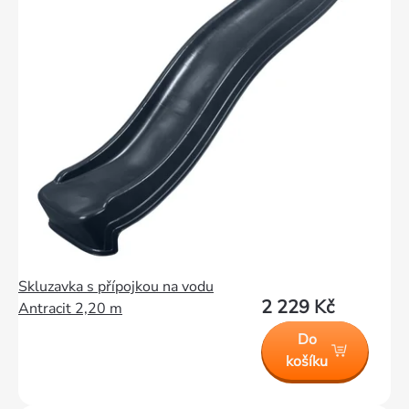
Skluzavka s přípojkou na vodu
2 229 Kč
Antracit 2,20 m
Do
košíku