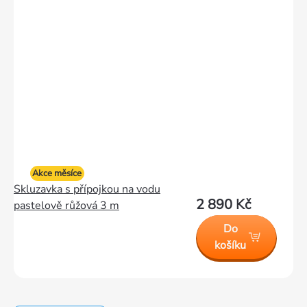
Akce měsíce
Skluzavka s přípojkou na vodu
2 890 Kč
pastelově růžová 3 m
Do
košíku