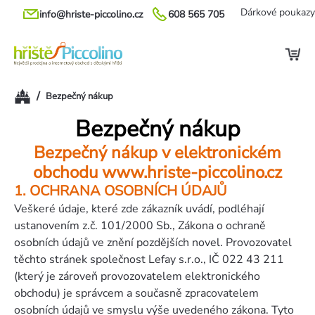
Přejít
Dárkové poukazy
info@hriste-piccolino.cz
608 565 705
na
obsah
Domů
/
Bezpečný nákup
Bezpečný nákup
Bezpečný nákup v elektronickém
obchodu www.hriste-piccolino.cz
1. OCHRANA OSOBNÍCH ÚDAJŮ
Veškeré údaje, které zde zákazník uvádí, podléhají
ustanovením z.č. 101/2000 Sb., Zákona o ochraně
osobních údajů ve znění pozdějších novel. Provozovatel
těchto stránek společnost Lefay s.r.o., IČ 022 43 211
(který je zároveň provozovatelem elektronického
obchodu) je správcem a současně zpracovatelem
osobních údajů ve smyslu výše uvedeného zákona. Tyto