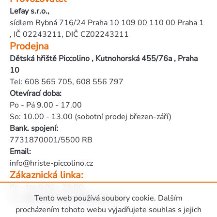
Lefay s.r.o.,
sídlem Rybná 716/24 Praha 10 109 00 110 00 Praha 1
, IČ 02243211, DIČ CZ02243211
Prodejna
Dětská hřiště Piccolino , Kutnohorská 455/76a , Praha
10
Tel: 608 565 705, 608 556 797
Otevírací doba:
Po - Pá 9.00 - 17.00
So: 10.00 - 13.00 (sobotní prodej březen-září)
Bank. spojení:
7731870001/5500 RB
Email:
info@hriste-piccolino.cz
Zákaznická linka:
Po - Ne 9.00 - 20.00
Tento web používá soubory cookie. Dalším
Tel:
608 565 705
,
608 556 797
Zápatí
procházením tohoto webu vyjadřujete souhlas s jejich