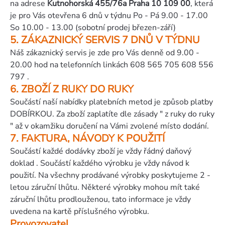
na adrese
Kutnohorská 455/76a Praha 10 109 00
, která
je pro Vás otevřena 6 dnů v týdnu Po - Pá 9.00 - 17.00
So 10.00 - 13.00 (sobotní prodej březen-září)
5. ZÁKAZNICKÝ SERVIS 7 DNŮ V TÝDNU
Náš zákaznický servis je zde pro Vás denně od 9.00 -
20.00 hod na telefonních linkách 608 565 705 608 556
797 .
6. ZBOŽÍ Z RUKY DO RUKY
Součástí naší nabídky platebních metod je způsob platby
DOBÍRKOU. Za zboží zaplatíte dle zásady " z ruky do ruky
" až v okamžiku doručení na Vámi zvolené místo dodání.
7. FAKTURA, NÁVODY K POUŽITÍ
Součástí každé dodávky zboží je vždy řádný daňový
doklad . Součástí každého výrobku je vždy návod k
použití. Na všechny prodávané výrobky poskytujeme 2 -
letou záruční lhůtu. Některé výrobky mohou mít také
záruční lhůtu prodlouženou, tato informace je vždy
uvedena na kartě příslušného výrobku.
Provozovatel